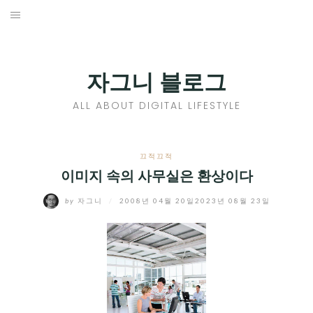
Skip
to
홈
content
PROFILE
자그니 블로그
칼럼
ALL ABOUT DIGITAL LIFESTYLE
끄적끄적
EXPAND
끄적끄적
CHILD
이미지 속의 사무실은 환상이다
디지털트렌드
MENU
by
자그니
/
2008년 04월 20일
2023년 08월 23일
디지털라이프
EXPAND
CHILD
신제품
EXPAND
MENU
CHILD
제품리뷰
EXPAND
MENU