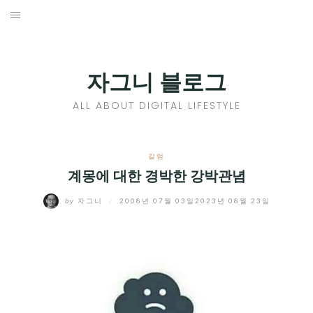
Skip
to
홈
content
PROFILE
자그니 블로그
칼럼
ALL ABOUT DIGITAL LIFESTYLE
끄적끄적
EXPAND
칼럼
CHILD
계몽에 대한 경박한 강박관념
디지털트렌드
MENU
by
자그니
/
2008년 07월 03일
2023년 08월 23일
디지털라이프
EXPAND
CHILD
신제품
EXPAND
MENU
CHILD
제품리뷰
EXPAND
MENU