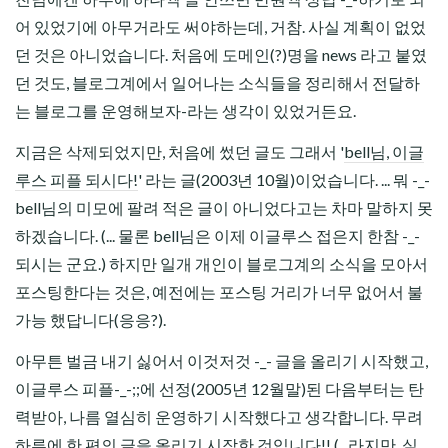
어 있었기에 아무거라도 써야하는데, 거참. 사실 계획이 없었
던 것은 아니었습니다. 처음에 도메인(?)명을 news 라고 붙였
던 것도, 블로그계에서 일어나는 소식들을 정리해서 전달하
는 블로그를 운영해보자-라는 생각이 있었거든요.
지금은 삭제되었지만, 처음에 썼던 글도 그래서 '
bell님, 이글
루스 피플 되시다!
' 라는 글(2003년 10월)이었습니다. ... 뭐 -_-
bell님의 미모에 팔려 적은 글이 아니었다고는 차마 말하지 못
하겠습니다. (... 물론 bell님은 이제 이글루스 접은지 한참 -_-
되시는 군요.) 하지만 일개 개인이 블로그계의 소식을 모아서
포스팅한다는 것은, 예전에는 포스팅 거리가 너무 없어서 불
가능 했답니다(응응?).
아무튼 벌금 내기 싫어서 이것저것 -_- 글을 올리기 시작했고,
이글루스 피플-_-;;에 선정(2005년 12월말)된 다음부터는 탄
력받아, 나름 열심히 운영하기 시작했다고 생각합니다. 무려
하루에 한 편의 글을 올리기 시작한 것입니다!! (...라지만, 실