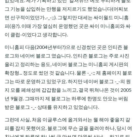
없었네요. 제가 기획하고 있던 '컬처뉴스'에도 무리하게 블로
그 기능을 삽입하는 만행을 저지르기도 했었습니다(어찌보
면 선구적이었던가..-_-;;). 그렇지만 대세는 싸이월드 미니홈
피(응?). 이때 가장 열심히 운영했던 곳은 싸이 미니홈피와 싸
이 클럽-이었다고 생각합니다.
미니홈피 다음(2004년부터?)으로 신경썼던 곳은 인티즌 블
로그와 네이버 블로그 였습니다. 인티즌 블로그는 주로 사진
올리고 정리하는 용도, 네이버 블로그는 미니홈피 게시판의
확장형... 정도로 썼던 것 같습니다. 물론 -_-;; 제 홈페이지 블로
그는 따로 운영하고 있었구요. 하지만 네이버 블로그 -_-의 뭔
지 모를 폐쇄성에 갑갑함을 느끼고, 결국 뛰쳐나온 것이 2005
년 9월경. 그때까지 제 블로그는 하루에 한명도 안오는 버림
받은 블로그 -_- 상태를 유지하고 있었습니다.
그런데 사실, 처음 이글루스에 옮겨와서는 뭘 해야 좋을지 갈
피를 잡지 못했어요. 블로그에 무슨 글을 올려야 하나, 당시 여
친님에겐 하루에 하나씩 글 안쓰면 만원씩 상납 -_-하기로 되