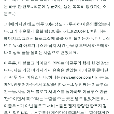
은 하루 한 편도... 덕분에 누군가는 용돈 톡톡히 챙겼다는 소
문도...)
...이때까지만 해도 하루 30분 정도 -_- 투자하며 운영했었습니
다. 그러다 운좋게 올블 탑100 올라가고(2006년), 여친과는
헤어지고, 그래서 블로그질에 슬슬 재미 붙이는가 싶더니... 작
년 디워-와 아프가니스탄 납치 사건-_-을 겪으면서 하루에 하
나 이상씩 글을 올리는 사람으로 변했네요.
아무튼, 제 블로그 라이프의 90%는 이글루와 함께 한 것 같습
니다. 사실 가끔 여기저기서 유혹은 받았는데, 이글루 못떠난
건 딱 두가지 이유입니다. 하나는 news.egloos.com 이라는 도
메인. 안뺏어가주셔서 고맙습니다...(--;;). 두번째는 이글루스
친구들. 사실 어느 블로그 서비스를 돌아봐도 이글루스 만큼
'단수이면서 복수'라는 느낌을 주는 곳은 별로 없었거든요. ...
이글루스가 아닌 블로그 서비스들은 왠지 황량한 황무지 같
은 느낌입니다. -_-;; 고독한 개인만이 존재하는 느낌이랄까요.