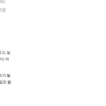
6)
키워
고, 실
. 아
트가 될
같은 블