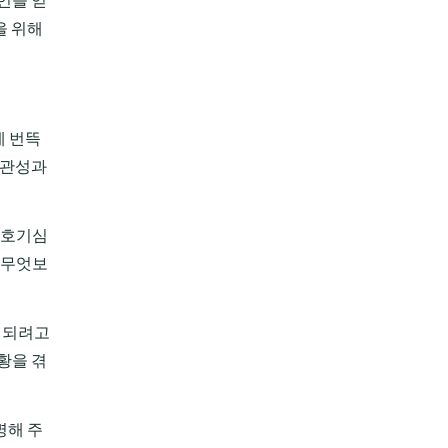
을 위해
에 번뜩
객관성과
 호기심
 무엇보
이 되려고
황을 겪
명해 주