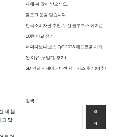
새해 복 많이 받으세요.
블로그 문을 닫습니다
한국소비자원 추천, 무선 블루투스 이어폰
10종 비교 정리
어쩌다보니 보스 QC 2023 헤드폰을 사게
된 이유 (구입기, 후기)
SD 건담 지제네레이션 제네시스 후기(비추)
검색
전 제 블
검
가고 말
색
언을 얻