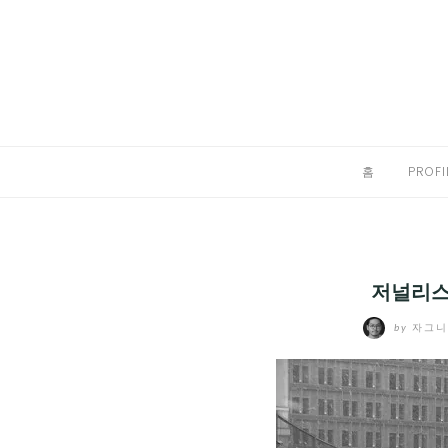
Skip
to
홈
content
PROFILE
칼럼
홈
PROFI
끄적끄적
EXPAND
CHILD
디지털트렌드
MENU
저널리스
디지털라이프
EXPAND
by
자그
CHILD
신제품
EXPAND
MENU
CHILD
제품리뷰
EXPAND
MENU