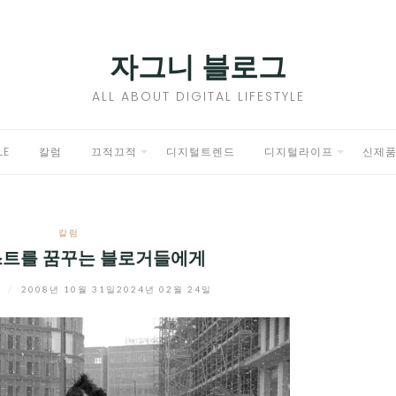
자그니 블로그
ALL ABOUT DIGITAL LIFESTYLE
LE
칼럼
끄적끄적
디지털트렌드
디지털라이프
신제
EXPAND
EXPAND
CHILD
CHILD
칼럼
MENU
MENU
트를 꿈꾸는 블로거들에게
니
/
2008년 10월 31일
2024년 02월 24일