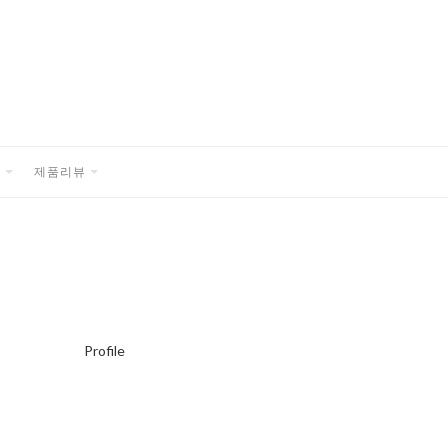
품
제품리뷰
EXPAND
EXPAND
CHILD
CHILD
MENU
MENU
Profile