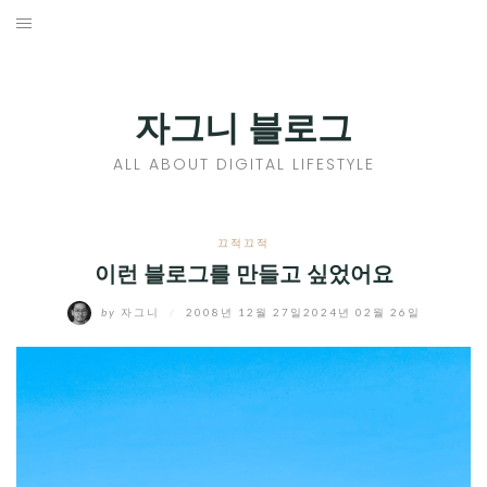
Skip
to
홈
content
PROFILE
자그니 블로그
칼럼
ALL ABOUT DIGITAL LIFESTYLE
끄적끄적
EXPAND
끄적끄적
CHILD
이런 블로그를 만들고 싶었어요
디지털트렌드
MENU
by
자그니
/
2008년 12월 27일
2024년 02월 26일
디지털라이프
EXPAND
CHILD
신제품
EXPAND
MENU
CHILD
제품리뷰
EXPAND
MENU