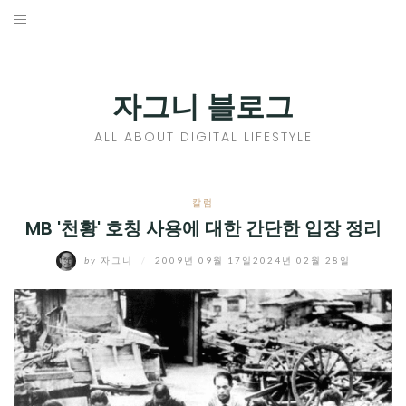
Skip
to
홈
content
PROFILE
자그니 블로그
칼럼
ALL ABOUT DIGITAL LIFESTYLE
끄적끄적
EXPAND
칼럼
CHILD
MB '천황' 호칭 사용에 대한 간단한 입장 정리
디지털트렌드
MENU
by
자그니
/
2009년 09월 17일
2024년 02월 28일
디지털라이프
EXPAND
CHILD
신제품
EXPAND
MENU
CHILD
제품리뷰
EXPAND
MENU