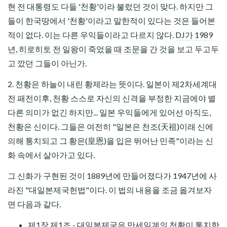
현
전 대통령도 다들 '천황'이라 불렀던 것이 맞다. 하지만 그
들이 한국땅에서 '천황'이라고 말한적이 있다는 것은 들어본
적이 없다. 이는 다른 우익들이라고 다르지 않다.
DJ가 1989
년, 히로히토 전 일왕이 죽었을 때 조문
을 간 것을 보고 두고두
고 깠던 그들이 아닌가.
2. 천황은 하늘이 내린 황제라는 뜻이다. 일본이 제2차세계대
전 패전이후, 천황 스스로 자신의 신격을 부정한 지금에야 별
다른 의미가 없긴 하지만... 일본 우익들에게 있어선 아직도,
천황은 신이다. 그들은 여전히 "
일본은 천조(天祖)이래 신에
의해 통치되고 그 황은(皇恩)을 입은 뛰어난 민족
"이라는 신
화 속에서 살아가고 있다.
그 신화가 구현된 것이 1889년에 만들어졌다가 1947년에 사
라진 "대일본제국헌법"이다. 이 법의 내용을 조금 옮겨보자
면 다음과 같다.
제1장 제1조 - 대일본제국은 만세일계의 천황이 통치한