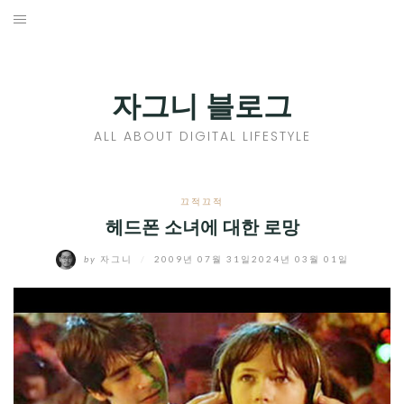
Skip
to
홈
content
PROFILE
자그니 블로그
칼럼
ALL ABOUT DIGITAL LIFESTYLE
끄적끄적
EXPAND
끄적끄적
CHILD
헤드폰 소녀에 대한 로망
디지털트렌드
MENU
by
자그니
/
2009년 07월 31일
2024년 03월 01일
디지털라이프
EXPAND
CHILD
신제품
EXPAND
MENU
CHILD
제품리뷰
EXPAND
MENU