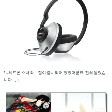
* ...헤드폰 소녀 화보집이 출시되어 있었더군요. 전혀 몰랐습
니다. -_-;