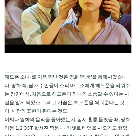
CHILD
MENU
헤드폰 소녀-를 처음 만난 것은
영화
'라붐'을 통해서였습니
다. 영화 속, 남자 주인공이 소피 마르소에게 헤드폰을 씌워주
는 장면에서, 처음으로 헤드폰이 하나의 소품일 수 있다는 사
실을 알게 되었죠. 그리고 가끔은, 헤드폰을 씌워준다는 것
이,
사랑
의 표현이 된다는 것도.
어찌나 영화의 음악을 좋아했는지, 잠시 홍콩 들렸을 때, 영화
라붐 1, 2 OST 합쳐진 짝퉁 -_- 카셋트 테잎을 사오기도 했었