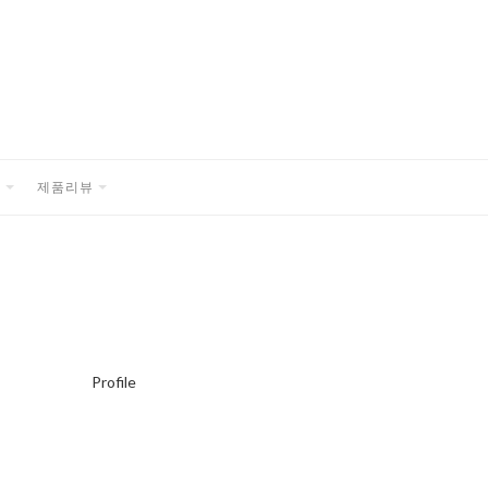
품
제품리뷰
EXPAND
EXPAND
CHILD
CHILD
MENU
MENU
Profile