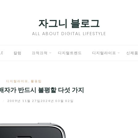
자그니 블로그
ALL ABOUT DIGITAL LIFESTYLE
LE
칼럼
끄적끄적
디지털트렌드
디지털라이프
신제
EXPAND
EXPAND
CHILD
CHILD
디지털라이프
,
활용팁
MENU
MENU
매자가 반드시 불평할 다섯 가지
니
/
2009년 11월 27일
2024년 03월 02일