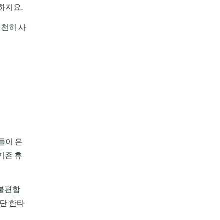
하지요.
천천히 사
들이 은
 기존 휴
 불편함
일단 한타