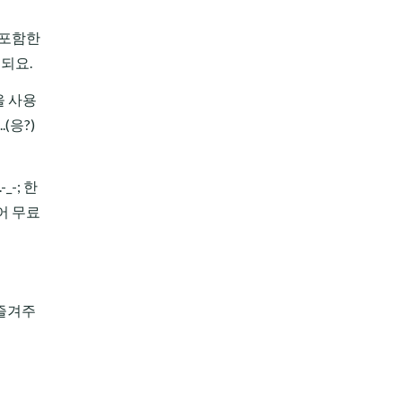
 포함한
 되요.
을 사용
(응?)
-; 한
어 무료
 즐겨주