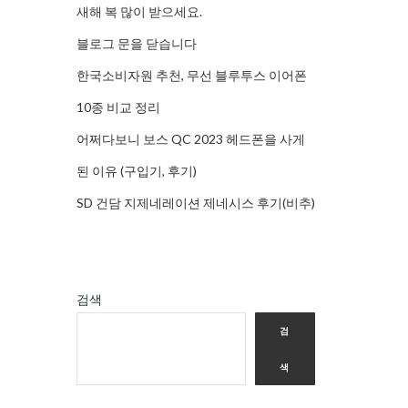
새해 복 많이 받으세요.
블로그 문을 닫습니다
한국소비자원 추천, 무선 블루투스 이어폰
10종 비교 정리
어쩌다보니 보스 QC 2023 헤드폰을 사게
된 이유 (구입기, 후기)
SD 건담 지제네레이션 제네시스 후기(비추)
검색
검
색