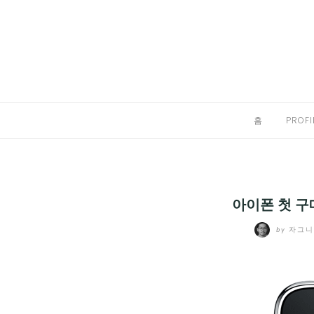
Skip
to
홈
content
PROFILE
칼럼
홈
PROFI
끄적끄적
EXPAND
CHILD
디지털트렌드
MENU
아이폰 첫 구
디지털라이프
EXPAND
by
자그
CHILD
신제품
EXPAND
MENU
CHILD
제품리뷰
EXPAND
MENU