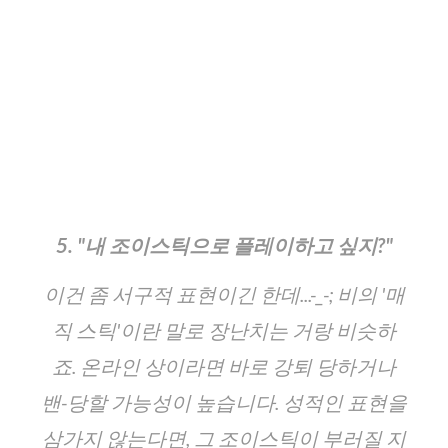
5. "내 조이스틱으로 플레이하고 싶지?"
이건 좀 서구적 표현이긴 한데...-_-; 비의 '매
직 스틱'이란 말로 장난치는 거랑 비슷하
죠. 온라인 상이라면 바로 강퇴 당하거나
밴-당할 가능성이 높습니다. 성적인 표현을
삼가지 않는다면, 그 조이스틱이 부러질 지