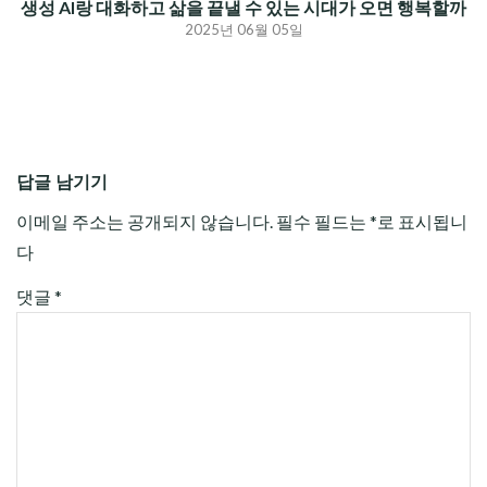
생성 AI랑 대화하고 삶을 끝낼 수 있는 시대가 오면 행복할까
2025년 06월 05일
답글 남기기
이메일 주소는 공개되지 않습니다.
필수 필드는
*
로 표시됩니
다
댓글
*