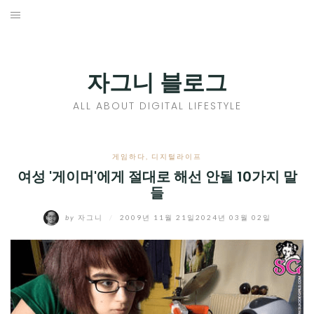
Skip
to
홈
content
PROFILE
자그니 블로그
칼럼
ALL ABOUT DIGITAL LIFESTYLE
끄적끄적
EXPAND
게임하다
,
디지털라이프
CHILD
여성 '게이머'에게 절대로 해선 안될 10가지 말
디지털트렌드
들
MENU
디지털라이프
EXPAND
by
자그니
/
2009년 11월 21일
2024년 03월 02일
CHILD
신제품
EXPAND
MENU
CHILD
제품리뷰
EXPAND
MENU