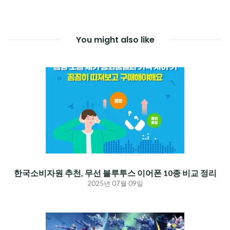
You might also like
한국소비자원 추천, 무선 블루투스 이어폰 10종 비교 정리
2025년 07월 09일