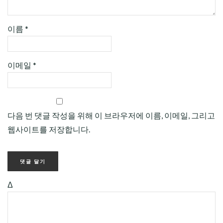
이름
*
이메일
*
다음 번 댓글 작성을 위해 이 브라우저에 이름, 이메일, 그리고
웹사이트를 저장합니다.
Δ