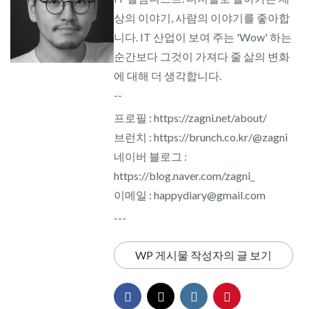
상의 이야기, 사람의 이야기를 좋아합
니다. IT 산업이 보여 주는 'Wow' 하는
순간보다 그것이 가져다 줄 삶의 변화
에 대해 더 생각합니다.
--
프로필 : https://zagni.net/about/
브런치 : https://brunch.co.kr/@zagni
네이버 블로그 :
https://blog.naver.com/zagni_
이메일 : happydiary@gmail.com
---
WP 게시물 작성자의 글 보기