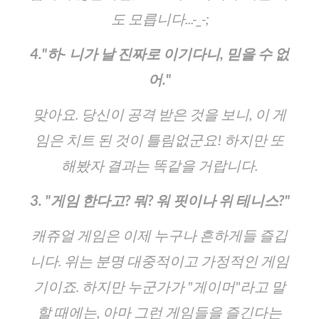
도 모릅니다...-_-;
4."하- 니가 날 진짜로 이기다니, 믿을 수 없
어."
맞아요. 당신이 공격 받은 것을 보니, 이 게
임은 치트 된 것이 틀림없군요! 하지만 또
해봤자 결과는 똑같을 거랍니다.
3. "게임 한다고? 뭐? 워 핏이나 위 테니스?"
캐쥬얼 게임은 이제 누구나 흔하게들 즐깁
니다. 위는 분명 대중적이고 가정적인 게임
기이죠. 하지만 누군가가 "게이머"라고 말
할 때에는, 아마 그런 게임들을 즐긴다는