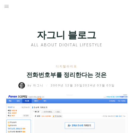
Skip
to
홈
content
PROFILE
자그니 블로그
칼럼
ALL ABOUT DIGITAL LIFESTYLE
끄적끄적
EXPAND
디지털라이프
CHILD
전화번호부를 정리한다는 것은
디지털트렌드
MENU
by
자그니
/
2009년 12월 20일
2024년 03월 03일
디지털라이프
EXPAND
CHILD
신제품
EXPAND
MENU
CHILD
제품리뷰
EXPAND
MENU