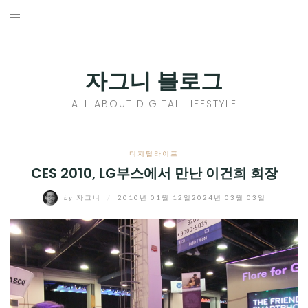
Skip
to
홈
content
PROFILE
자그니 블로그
칼럼
ALL ABOUT DIGITAL LIFESTYLE
끄적끄적
EXPAND
디지털라이프
CHILD
CES 2010, LG부스에서 만난 이건희 회장
디지털트렌드
MENU
by
자그니
/
2010년 01월 12일
2024년 03월 03일
디지털라이프
EXPAND
CHILD
신제품
EXPAND
MENU
CHILD
제품리뷰
EXPAND
MENU