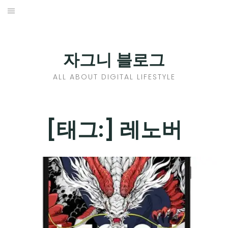
Skip
to
홈
content
PROFILE
자그니 블로그
칼럼
ALL ABOUT DIGITAL LIFESTYLE
끄적끄적
EXPAND
[태그:]
레노버
CHILD
디지털트렌드
MENU
디지털라이프
EXPAND
CHILD
신제품
EXPAND
MENU
CHILD
제품리뷰
EXPAND
MENU