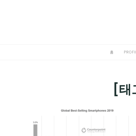
Skip
to
홈
content
PROFILE
칼럼
홈
PROFI
끄적끄적
EXPAND
CHILD
디지털트렌드
[태
MENU
디지털라이프
EXPAND
CHILD
신제품
EXPAND
MENU
CHILD
제품리뷰
EXPAND
MENU