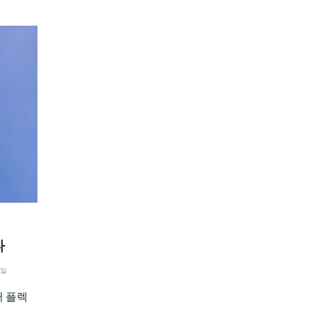
다
1일
서 플렉