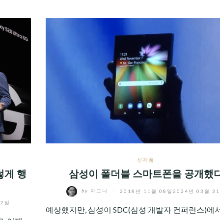
신제품
렇게 행
삼성이 폴더블 스마트폰을 공개했
by
자그니
/
2018년 11월 08일
2024년 03월 3
02일
예상했지만, 삼성이 SDC(삼성 개발자 컨퍼런스)에