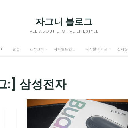
자그니 블로그
ALL ABOUT DIGITAL LIFESTYLE
LE
칼럼
끄적끄적
디지털트렌드
디지털라이프
신제
EXPAND
EXPAND
CHILD
CHILD
MENU
MENU
그:]
삼성전자