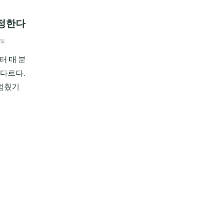
결정한다
0일
터 매 분
 다르다.
 멈췄기