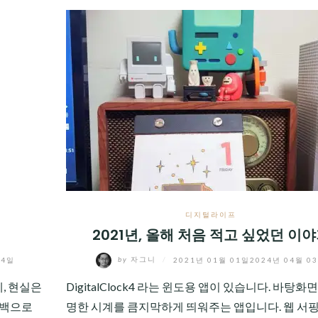
디지털라이프
2021년, 올해 처음 적고 싶었던 이
by
자그니
/
2021년 01월 01일
2024년 04월 0
04일
DigitalClock4 라는 윈도용 앱이 있습니다. 바탕화
, 현실은
명한 시계를 큼지막하게 띄워주는 앱입니다. 웹 서
흑백으로