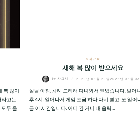
끄적끄적
새해 복 많이 받으세요
by
자그니
/
2023년 01월 23일
2024년 04월 0
 복 많이
설날 아침, 차례 드리러 다녀와서 뻗었습니다. 일어
 거라고는
후 4시. 일어나서 게임 조금 하다 다시 뻗고, 또 일어
 모두 올
금 이 시간입니다. 어디 간 거니 내 음력…