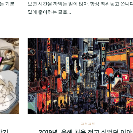
보면 시간을 까먹는 일이 많아, 항상 띄워놓고 씁니다
는 기분
밑에 좋아하는 글을…
끄적끄적
야기
2019년, 올해 처음 적고 싶었던 이