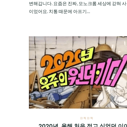
변해갑니다. 요즘은 진짜, 모노크롬 세상에 갇혀 사
이었어요. 치통 때문에 아프기…
끄적끄적
2020년, 올해 처음 적고 싶었던 이