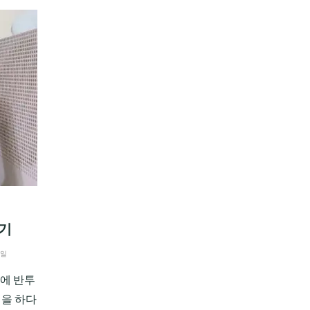
야기
3일
면에 반투
핑을 하다