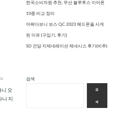
한국소비자원 추천, 무선 블루투스 이어폰
10종 비교 정리
어쩌다보니 보스 QC 2023 헤드폰을 사게
된 이유 (구입기, 후기)
SD 건담 지제네레이션 제네시스 후기(비추)
검색
6일
나니 오
검
나니 지
색