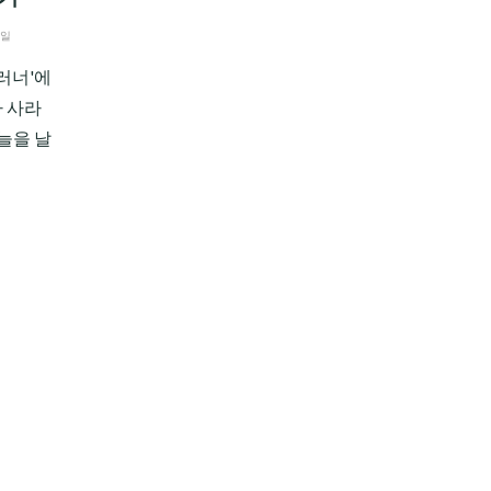
1일
 러너'에
다 사라
하늘을 날