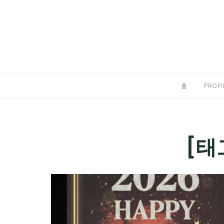
Skip
to
홈
content
PROFILE
칼럼
홈
PROFI
끄적끄적
EXPAND
CHILD
디지털트렌드
[태
MENU
디지털라이프
EXPAND
CHILD
신제품
EXPAND
MENU
CHILD
제품리뷰
EXPAND
MENU