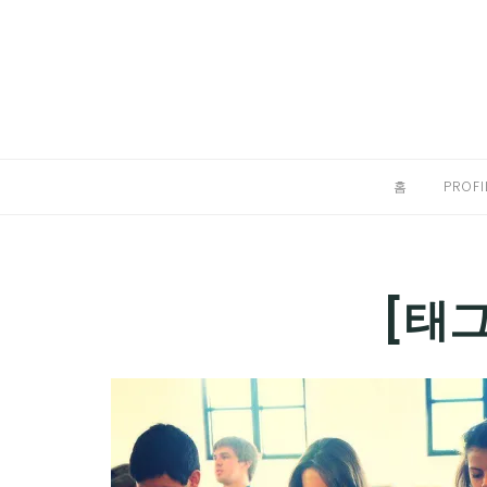
Skip
to
홈
content
PROFILE
칼럼
홈
PROFI
끄적끄적
EXPAND
CHILD
디지털트렌드
[태그
MENU
디지털라이프
EXPAND
CHILD
신제품
EXPAND
MENU
CHILD
제품리뷰
EXPAND
MENU