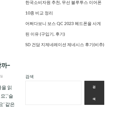
한국소비자원 추천, 무선 블루투스 이어폰
10종 비교 정리
어쩌다보니 보스 QC 2023 헤드폰을 사게
된 이유 (구입기, 후기)
SD 건담 지제네레이션 제네시스 후기(비추)
할까-
검색
6일
글을 읽
검
’, ‘슬
색
요’ 같은