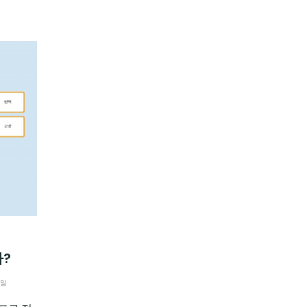
까?
8일