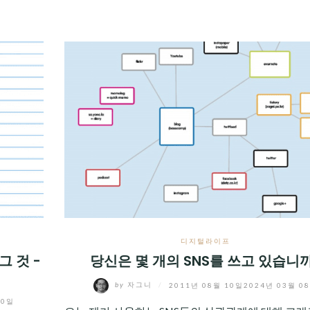
디지털라이프
 것 -
당신은 몇 개의 SNS를 쓰고 있습니
by
자그니
/
2011년 08월 10일
2024년 03월 0
10일