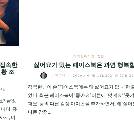
디지털라이프
,
칼럼
 접속한
싫어요가 있는 페이스북은 과연 행복
현황 조
by
자그니
/
2016년 04월 11일
2024년 03월 2
김국현님이 쓴 ‘페이스북에는 왜 싫어요가 없나’란 
14일
었다. 최근 페이스북이 ‘좋아요’ 버튼에 ‘멋져요’, ‘웃겨요
? 끝없
퍼요’ 등의 다른 감정 아이콘을 추가하면서, 왜 ‘싫어
니다. 퓨
나쁜 감정…
까지, 미