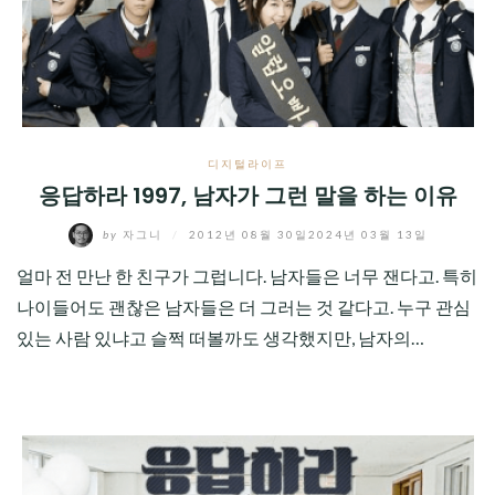
CHILD
MENU
디지털라이프
응답하라 1997, 남자가 그런 말을 하는 이유
by
자그니
/
2012년 08월 30일
2024년 03월 13일
얼마 전 만난 한 친구가 그럽니다. 남자들은 너무 잰다고. 특히
나이들어도 괜찮은 남자들은 더 그러는 것 같다고. 누구 관심
있는 사람 있냐고 슬쩍 떠볼까도 생각했지만, 남자의…