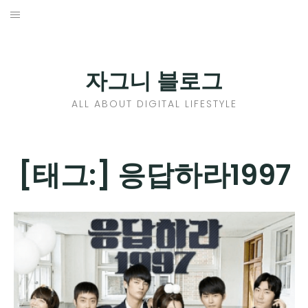
Skip
to
홈
content
PROFILE
자그니 블로그
칼럼
ALL ABOUT DIGITAL LIFESTYLE
끄적끄적
EXPAND
[태그:]
응답하라1997
CHILD
디지털트렌드
MENU
디지털라이프
EXPAND
CHILD
신제품
EXPAND
MENU
CHILD
제품리뷰
EXPAND
MENU