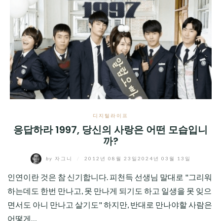
디지털라이프
응답하라 1997, 당신의 사랑은 어떤 모습입니
까?
by
자그니
/
2012년 08월 23일
2024년 03월 13일
인연이란 것은 참 신기합니다. 피천득 선생님 말대로 "그리워
하는데도 한번 만나고, 못 만나게 되기도 하고 일생을 못 잊으
면서도 아니 만나고 살기도" 하지만, 반대로 만나야할 사람은
어떻게…