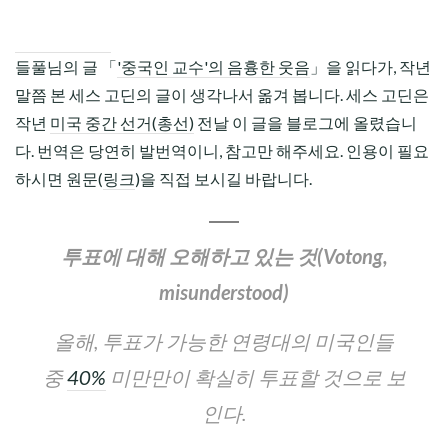
CHILD
MENU
들풀님의 글 「
'중국인 교수'의 음흉한 웃음
」을 읽다가, 작년
말쯤 본 세스 고딘의 글이 생각나서 옮겨 봅니다. 세스 고딘은
작년
미국 중간 선거(총선)
전날 이 글을 블로그에 올렸습니
다. 번역은 당연히 발번역이니, 참고만 해주세요. 인용이 필요
하시면 원문(
링크
)을 직접 보시길 바랍니다.
투표에 대해 오해하고 있는 것(Votong,
misunderstood)
올해, 투표가 가능한 연령대의 미국인들
중
40%
미만만이 확실히 투표할 것으로 보
인다.