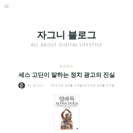
Skip
to
홈
content
PROFILE
자그니 블로그
칼럼
ALL ABOUT DIGITAL LIFESTYLE
끄적끄적
EXPAND
추천하다
CHILD
세스 고딘이 말하는 정치 광고의 진실
디지털트렌드
MENU
by
자그니
/
2011년 03월 24일
2024년 03월 07일
디지털라이프
EXPAND
CHILD
신제품
EXPAND
MENU
CHILD
제품리뷰
EXPAND
MENU