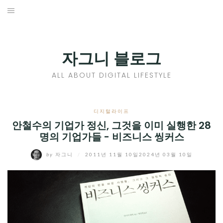
Skip
to
홈
content
PROFILE
자그니 블로그
칼럼
ALL ABOUT DIGITAL LIFESTYLE
끄적끄적
EXPAND
디지털라이프
CHILD
안철수의 기업가 정신, 그것을 이미 실행한 28
디지털트렌드
명의 기업가들 - 비즈니스 씽커스
MENU
디지털라이프
EXPAND
by
자그니
/
2011년 11월 10일
2024년 03월 10일
CHILD
신제품
EXPAND
MENU
CHILD
제품리뷰
EXPAND
MENU