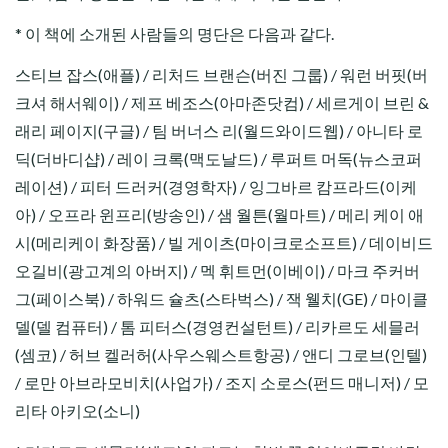
* 이 책에 소개된 사람들의 명단은 다음과 같다.
스티브 잡스(애플) / 리처드 브랜슨(버진 그룹) / 워런 버핏(버
크셔 해서웨이) / 제프 베조스(아마존닷컴) / 세르게이 브린 &
래리 페이지(구글) / 팀 버너스 리(월드와이드웹) / 아니타 로
딕(더바디샵) / 레이 크록(맥도날드) / 루퍼트 머독(뉴스코퍼
레이션) / 피터 드러커(경영학자) / 잉그바르 캄프라드(이케
아) / 오프라 윈프리(방송인) / 샘 월튼(월마트) / 메리 케이 애
시(메리케이 화장품) / 빌 게이츠(마이크로소프트) / 데이비드
오길비(광고계의 아버지) / 멕 휘트먼(이베이) / 마크 주커버
그(페이스북) / 하워드 슐츠(스타벅스) / 잭 웰치(GE) / 마이클
델(델 컴퓨터) / 톰 피터스(경영컨설턴트) / 리카르도 세믈러
(셈코) / 허브 켈러허(사우스웨스트항공) / 앤디 그로브(인텔)
/ 로만 아브라모비치(사업가) / 조지 소로스(펀드 매니저) / 모
리타 아키오(소니)