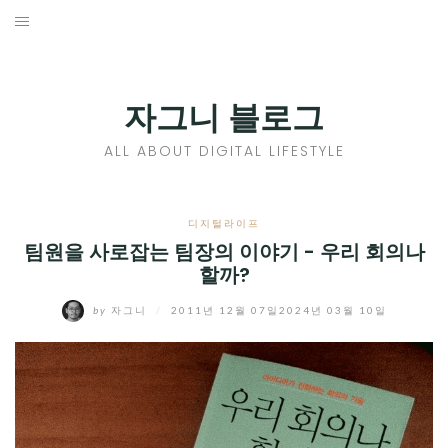
Skip
to
홈
content
PROFILE
자그니 블로그
칼럼
ALL ABOUT DIGITAL LIFESTYLE
끄적끄적
EXPAND
디지털라이프
CHILD
팀원을 사로잡는 팀장의 이야기 - 우리 회의나
디지털트렌드
할까?
MENU
디지털라이프
EXPAND
by
자그니
/
2011년 12월 07일
2024년 03월 10일
CHILD
신제품
EXPAND
MENU
CHILD
제품리뷰
EXPAND
MENU