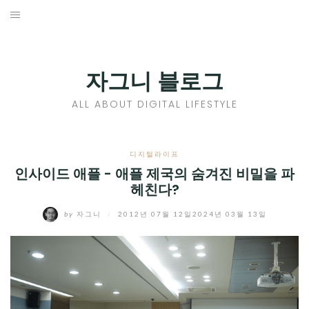
Skip
to
홈
content
PROFILE
자그니 블로그
칼럼
ALL ABOUT DIGITAL LIFESTYLE
끄적끄적
EXPAND
디지털라이프
CHILD
인사이드 애플 - 애플 제국의 숨겨진 비밀을 파
디지털트렌드
헤친다?
MENU
디지털라이프
EXPAND
by
자그니
/
2012년 07월 12일
2024년 03월 13일
CHILD
신제품
EXPAND
MENU
CHILD
제품리뷰
EXPAND
MENU