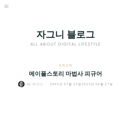
Skip
to
홈
content
PROFILE
자그니 블로그
칼럼
ALL ABOUT DIGITAL LIFESTYLE
끄적끄적
EXPAND
끄적끄적
CHILD
메이플스토리 마법사 피규어
디지털트렌드
MENU
by
자그니
/
2005년 07월 23일
2023년 06월 27일
디지털라이프
EXPAND
CHILD
신제품
EXPAND
MENU
CHILD
제품리뷰
EXPAND
MENU