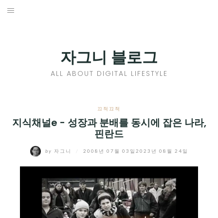
Skip
to
홈
content
PROFILE
자그니 블로그
칼럼
ALL ABOUT DIGITAL LIFESTYLE
끄적끄적
EXPAND
끄적끄적
CHILD
지식채널e - 성장과 분배를 동시에 잡은 나라,
디지털트렌드
핀란드
MENU
디지털라이프
EXPAND
by
자그니
/
2008년 07월 03일
2023년 08월 24일
CHILD
신제품
EXPAND
MENU
CHILD
제품리뷰
EXPAND
MENU