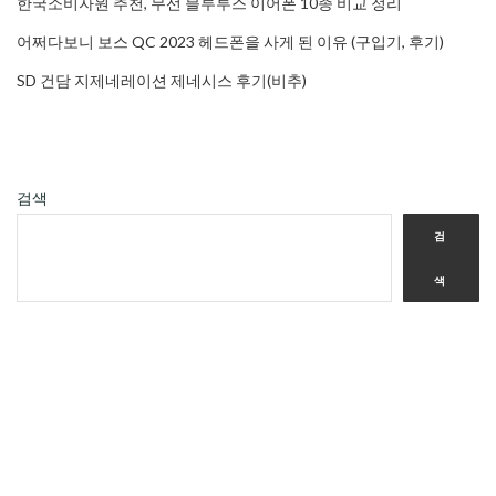
한국소비자원 추천, 무선 블루투스 이어폰 10종 비교 정리
어쩌다보니 보스 QC 2023 헤드폰을 사게 된 이유 (구입기, 후기)
SD 건담 지제네레이션 제네시스 후기(비추)
검색
검
색