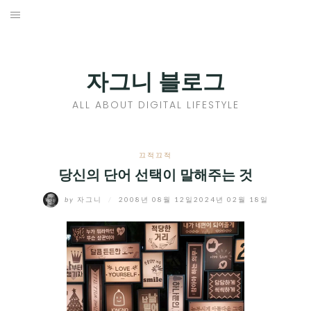
Skip
to
홈
content
PROFILE
자그니 블로그
칼럼
ALL ABOUT DIGITAL LIFESTYLE
끄적끄적
EXPAND
끄적끄적
CHILD
당신의 단어 선택이 말해주는 것
디지털트렌드
MENU
by
자그니
/
2008년 08월 12일
2024년 02월 18일
디지털라이프
EXPAND
CHILD
신제품
EXPAND
MENU
CHILD
제품리뷰
EXPAND
MENU