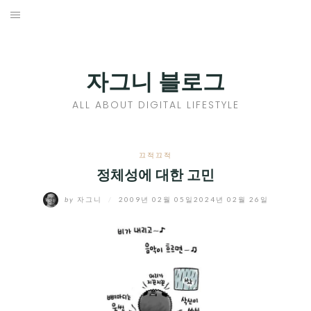
Skip
to
홈
content
PROFILE
자그니 블로그
칼럼
ALL ABOUT DIGITAL LIFESTYLE
끄적끄적
EXPAND
끄적끄적
CHILD
정체성에 대한 고민
디지털트렌드
MENU
by
자그니
/
2009년 02월 05일
2024년 02월 26일
디지털라이프
EXPAND
CHILD
신제품
EXPAND
MENU
CHILD
제품리뷰
EXPAND
MENU