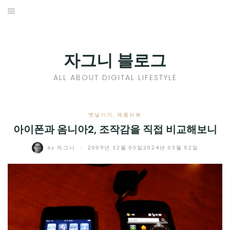
Skip
to
홈
content
PROFILE
자그니 블로그
칼럼
ALL ABOUT DIGITAL LIFESTYLE
끄적끄적
EXPAND
옛날기기
,
제품리뷰
CHILD
아이폰과 옴니아2, 조작감을 직접 비교해보니
디지털트렌드
MENU
by
자그니
/
2009년 12월 05일
2024년 03월 02일
디지털라이프
EXPAND
CHILD
신제품
EXPAND
MENU
CHILD
제품리뷰
EXPAND
MENU