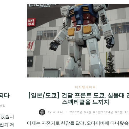
디지털라이프
 되다
[일본/도쿄] 건담 프론트 도쿄, 실물대
스펙타클을 느끼자
06일
by
자그니
/
2012년 09월 05일
2024년 03월 1
나왔습니
어제는 자전거로 한참을 달려, 오다이바에 다녀왔습
 전기 저