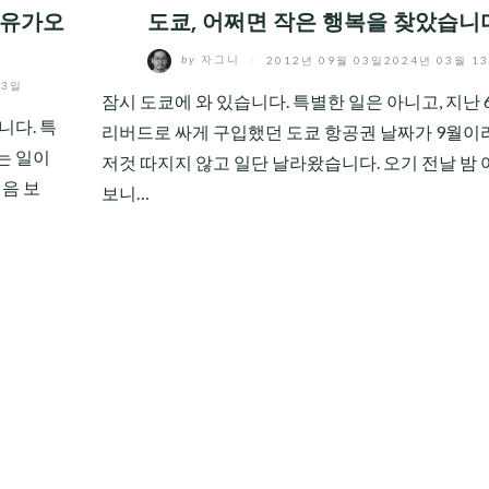
지유가오
도쿄, 어쩌면 작은 행복을 찾았습니
by
자그니
/
2012년 09월 03일
2024년 03월 1
13일
잠시 도쿄에 와 있습니다. 특별한 일은 아니고, 지난 
니다. 특
리버드로 싸게 구입했던 도쿄 항공권 날짜가 9월이라.
는 일이
저것 따지지 않고 일단 날라왔습니다. 오기 전날 밤
처음 보
보니…