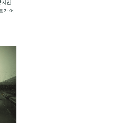
왔지만
트가 어