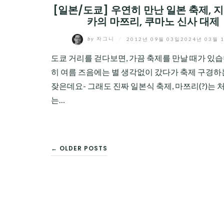
[일본/도쿄] 우연히 만난 일본 축제, 
카의 마쯔리, 쿠마노 신사 대제
by
자그니
/
2012년 09월 03일
2024년 03월 
도쿄 거리를 걷다보면, 가끔 축제를 만날 때가 있습
히 여름 즈음에는 별 생각없이 갔다가 축제 구경하
잦은데요- 그래도 진짜 일본식 축제, 마쯔리(?)는 
는…
글
← OLDER POSTS
탐
색