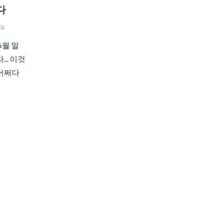
다
3일
6월 얼
.. 이것
 어쩌다